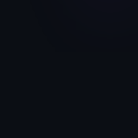
🏆 Highroller:
Julia S.
knackte den Mega Win im Live Bla
aus!
⚡